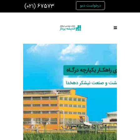
(021) 67573
درخواست دمو
اندیشه پرداز
|
پورتال مشتریان