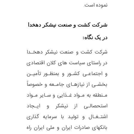
نموده است.
شرکت کشت و صنعت نیشکر دهخدا
در یک نگاه:
شرکت کشت و صنعت نیشکر دهخـدا
در راستای سیاست های کلان اقتصادی
و اجتماعـی کشـور و بمنظـور تأمیـن
بخشـی از نیازهـای جامـعه و خصوصاً
مـنطقه به مـواد غـذایی و سـایر مـواد
استحصالـی از نیشکر و ایـجاد
اشتـغـال و تولید با سرمایه گذاری
بانکهای صادرات ایران و ملی ایران راه