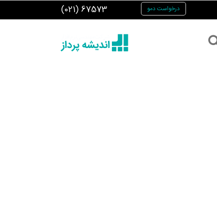
(021) 67573
درخواست دمو